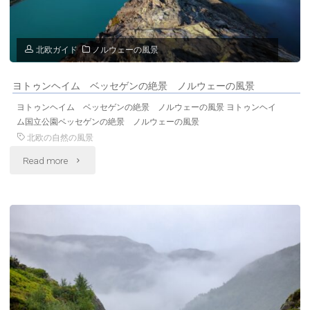
ィ
ヨ
北欧ガイド
ノルウェーの風景
ル
ヨトゥンヘイム ベッセゲンの絶景 ノルウェーの風景
ド
ヨトゥンヘイム ベッセゲンの絶景 ノルウェーの風景 ヨトゥンヘイ
の
ム国立公園ベッセゲンの絶景 ノルウェーの風景
北欧の自然の風景
絶
"ヨ
Read more
景
ト
ノ
ゥ
ル
ン
ウ
ヘ
ェ
イ