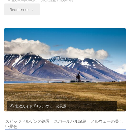
ァ
"ロ
Read more
ー
フ
ル
ォ
バ
ー
ル
テ
諸
ン
島
諸
ノ
島
ル
フ
北欧ガイド
ノルウェーの風景
ウ
ラ
ェ
スピッツベルゲンの絶景 スバールバル諸島 ノルウェーの美し
ク
い景色