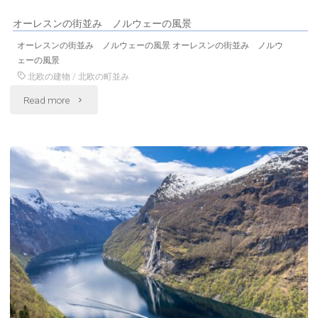
絶
ェ
オーレスンの街並み ノルウェーの風景
景
ー
オーレスンの街並み ノルウェーの風景 オーレスンの街並み ノルウ
ス
ェーの風景
の
北欧の建物
/
北欧の町並み
バ
風
"オ
Read more
ー
景"
ー
ル
レ
バ
ス
ル
ン
諸
の
島
街
ノ
並
ル