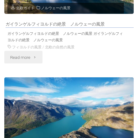
み
北欧ガイド
ノルウェーの風景
ウ
ノ
ェ
ガイランゲルフィヨルドの絶景 ノルウェーの風景
ル
ガイランゲルフィヨルドの絶景 ノルウェーの風景 ガイランゲルフィ
ー
ウ
ヨルドの絶景 ノルウェーの風景
フィヨルドの風景
/
北欧の自然の風景
の
ェ
"ガ
Read more
美
ー
イ
し
の
ラ
い
風
ン
景
景"
ゲ
色"
ル
フ