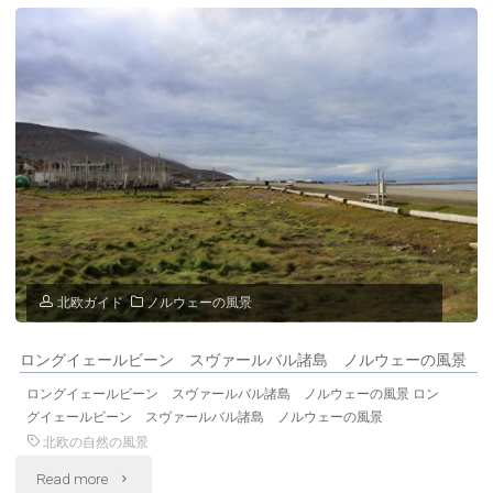
の
ペ
風
ル
景"
シ
ュ
タ・
ス
タ
北欧ガイド
ノルウェーの風景
ー
ロングイェールビーン スヴァールバル諸島 ノルウェーの風景
ヴ
ロングイェールビーン スヴァールバル諸島 ノルウェーの風景 ロン
教
グイェールビーン スヴァールバル諸島 ノルウェーの風景
北欧の自然の風景
会
"ロ
Read more