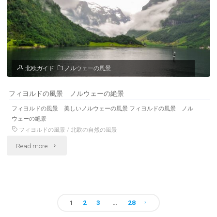
の
ウ
道
ェ
ノ
ー
ル
の
北欧ガイド
ノルウェーの風景
ウ
風
フィヨルドの風景 ノルウェーの絶景
ェ
景"
フィヨルドの風景 美しいノルウェーの風景 フィヨルドの風景 ノル
ー
ウェーの絶景
フィヨルドの風景
/
北欧の自然の風景
の
"フ
Read more
風
ィ
景"
ヨ
1
2
3
…
28
投
ル