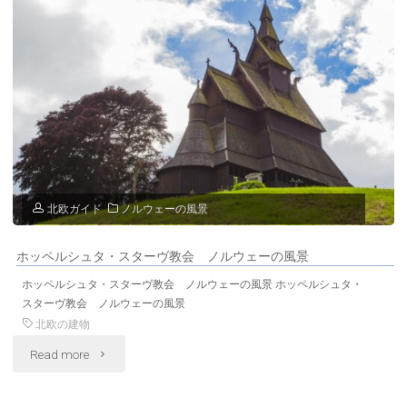
夕
暮
れ
の
風
景
北欧ガイド
ノルウェーの風景
ノ
ホッペルシュタ・スターヴ教会 ノルウェーの風景
ル
ホッペルシュタ・スターヴ教会 ノルウェーの風景 ホッペルシュタ・
ウ
スターヴ教会 ノルウェーの風景
北欧の建物
ェ
"ホ
Read more
ー
ッ