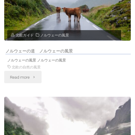
ー
ム
の
ベ
風
ッ
北欧ガイド
ノルウェーの風景
景"
セ
ノルウェーの道 ノルウェーの風景
ゲ
ノルウェーの風景 ノルウェーの風景
ン
北欧の自然の風景
"ノ
Read more
の
ル
絶
ウ
景
ェ
ノ
ー
ル