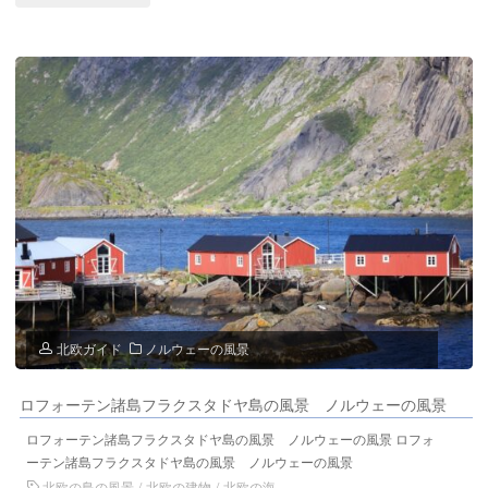
ノ
ン
ル
グ
ウ
イ
ェ
ェ
ー
ー
の
ル
風
ビ
景"
ー
北欧ガイド
ノルウェーの風景
ン
ロフォーテン諸島フラクスタドヤ島の風景 ノルウェーの風景
ス
ロフォーテン諸島フラクスタドヤ島の風景 ノルウェーの風景 ロフォ
ヴ
ーテン諸島フラクスタドヤ島の風景 ノルウェーの風景
北欧の島の風景
/
北欧の建物
/
北欧の海