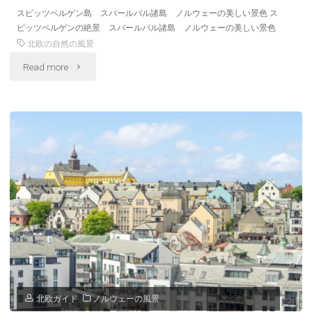
ー
スピッツベルゲン島 スバールバル諸島 ノルウェーの美しい景色 ス
ス
ピッツベルゲンの絶景 スバールバル諸島 ノルウェーの美しい景色
の
タ
北欧の自然の風景
風
"ス
Read more
ド
景"
ピ
ヤ
ッ
島
ツ
の
ベ
風
ル
景
ゲ
ノ
ン
ル
の
ウ
北欧ガイド
ノルウェーの風景