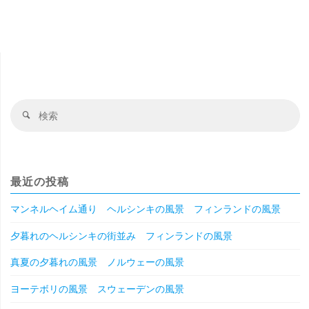
稿
ド
の
の
ペ
ー
風
ジ
景
送
検
検
ノ
り
索
索
対
ル
象
ウ
最近の投稿
ェ
マンネルヘイム通り ヘルシンキの風景 フィンランドの風景
ー
夕暮れのヘルシンキの街並み フィンランドの風景
の
真夏の夕暮れの風景 ノルウェーの風景
絶
ヨーテボリの風景 スウェーデンの風景