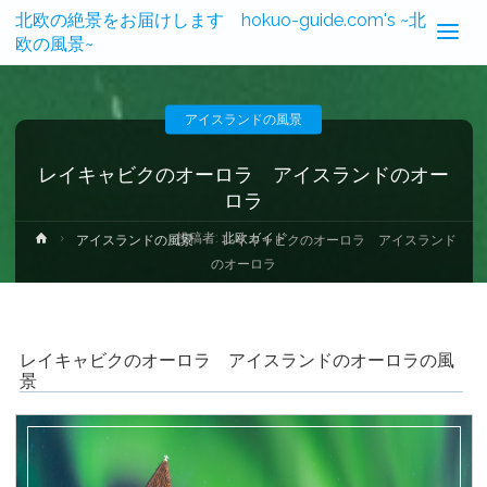
北欧の絶景をお届けします hokuo-guide.com's ~北
欧の風景~
アイスランドの風景
レイキャビクのオーロラ アイスランドのオー
ロラ
投稿者:
北欧ガイド
ホ
アイスランドの風景
レイキャビクのオーロラ アイスランド
ー
のオーロラ
ム
レイキャビクのオーロラ アイスランドのオーロラの風
景