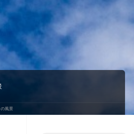
景
ドの風景