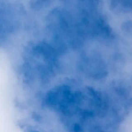
キ
ッ
プ