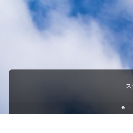
ス
ホ
ー
ム