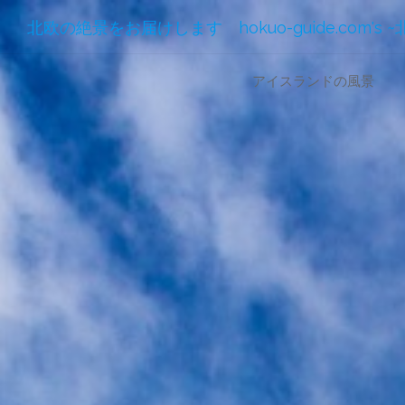
北欧の絶景をお届けします hokuo-guide.com's 
コ
アイスランドの風景
ン
テ
ン
ツ
へ
ス