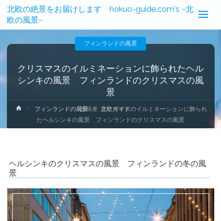
北欧の絶景をお届けします hokuo-guide.com's ~北
欧の風景~
フィンランドの風景
クリスマスのイルミネーションに飾られたヘル
シンキの風景 フィンランドのクリスマスの風
景
ホ
投稿者:
北欧ガイド
フィンランドの風景
クリスマスのイルミネーションに飾られ
ー
たヘルシンキの風景 フィンランドのクリスマスの風景
ム
ヘルシンキのクリスマスの風景 フィンランドの冬の風
景