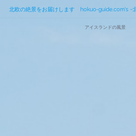
北欧の絶景をお届けします hokuo-guide.com's 
コ
アイスランドの風景
ン
テ
ン
ツ
へ
ス