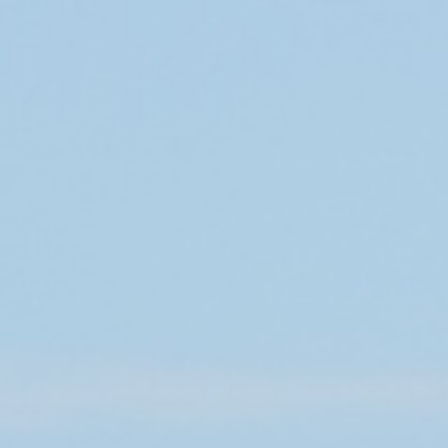
キ
ッ
プ