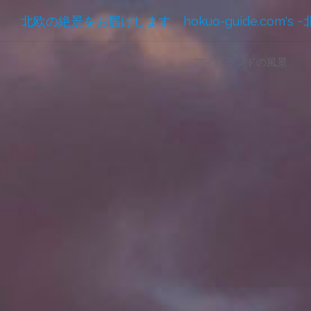
北欧の絶景をお届けします hokuo-guide.com's 
コ
アイスランドの風景
ン
テ
ン
ツ
へ
ス