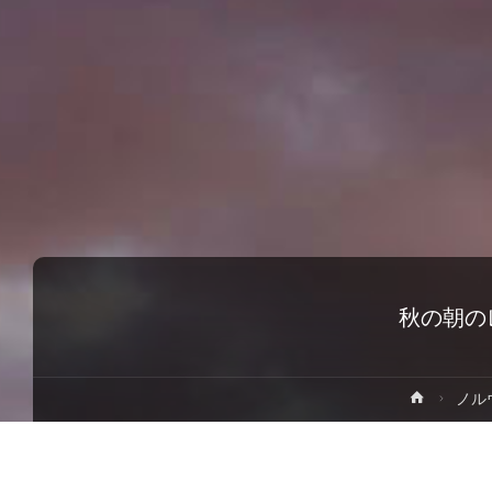
秋の朝の
ホ
ノル
ー
ム