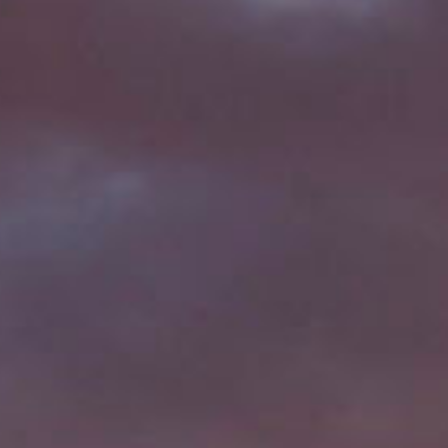
キ
ッ
プ