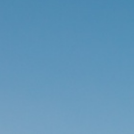
キ
ッ
プ