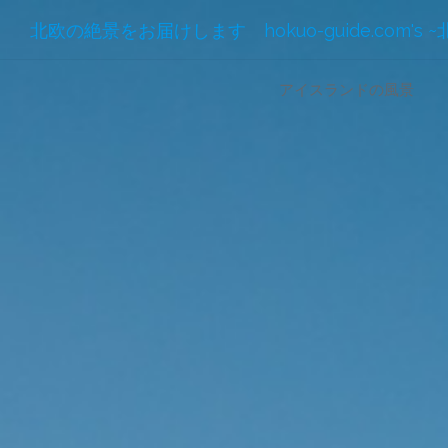
北欧の絶景をお届けします hokuo-guide.com's 
コ
アイスランドの風景
ン
テ
ン
ツ
へ
ス