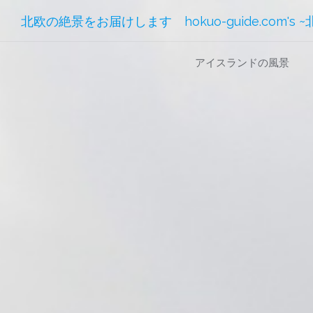
北欧の絶景をお届けします hokuo-guide.com's 
コ
アイスランドの風景
ン
テ
ン
ツ
へ
ス