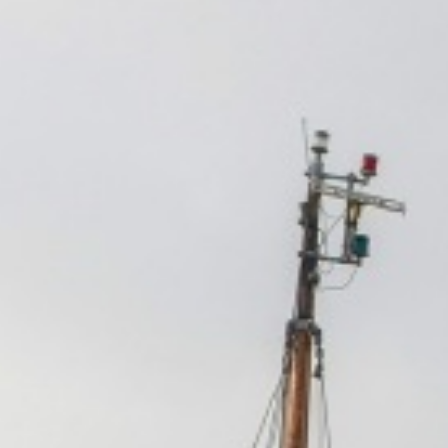
キ
ッ
プ