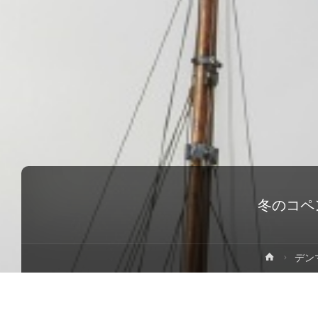
冬のコペ
ホ
デン
ー
ム