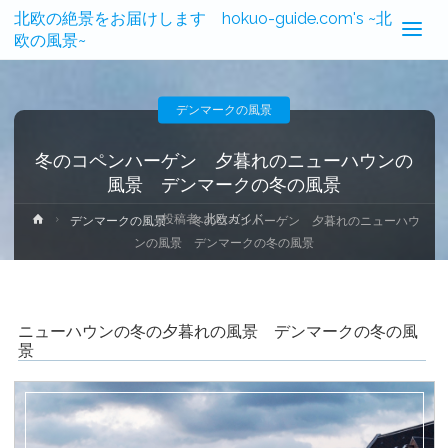
北欧の絶景をお届けします hokuo-guide.com's ~北
欧の風景~
デンマークの風景
冬のコペンハーゲン 夕暮れのニューハウンの
風景 デンマークの冬の風景
投稿者:
北欧ガイド
ホ
デンマークの風景
冬のコペンハーゲン 夕暮れのニューハウ
ー
ンの風景 デンマークの冬の風景
ム
ニューハウンの冬の夕暮れの風景 デンマークの冬の風
景