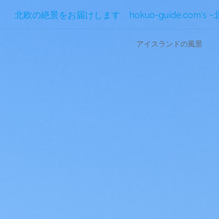
北欧の絶景をお届けします hokuo-guide.com's 
コ
アイスランドの風景
ン
テ
ン
ツ
へ
ス