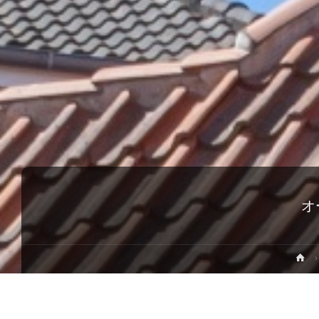
オ
ホ
ー
ム