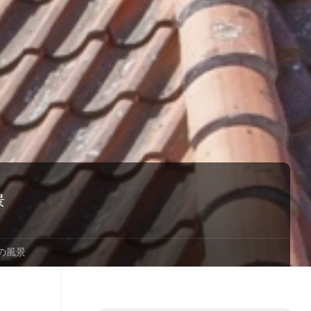
景
の風景