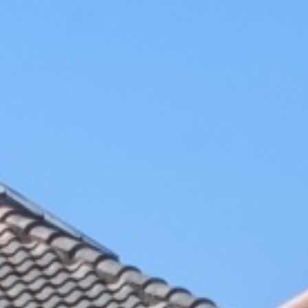
キ
ッ
プ