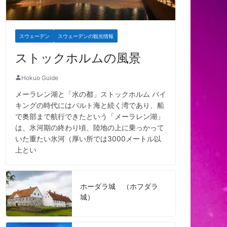
スウェーデン
スウェーデンの観光情報
ストックホルムの風景
Hokuo Guide
メーラレン湖と「水の都」ストックホルム バイ
キングの時代にはバルト海と続く湾であり、船
で奥部まで航行できたという「メーラレン湖」
は、氷河期の終わり頃、陸地の上に乗っかって
いた重たい氷河（厚い所では3000メートル以
上とい
ホーダラ城 （ホフダラ
城）