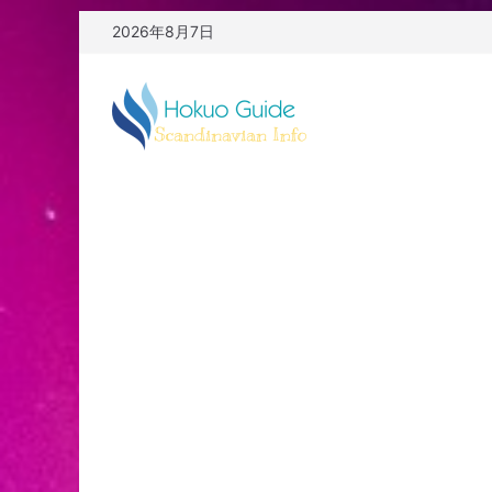
コ
2026年8月7日
ン
テ
ン
ツ
へ
ス
キ
ッ
プ