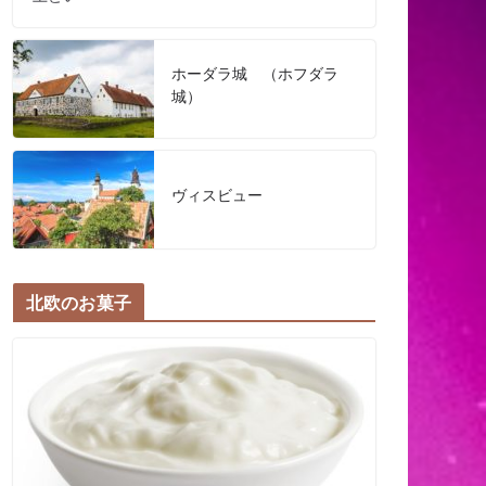
ホーダラ城 （ホフダラ
城）
ヴィスビュー
北欧のお菓子