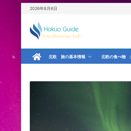
コ
2026年8月6日
ン
テ
ン
ツ
へ
ス
キ
北欧 旅の基本情報
北欧の食べ物 
ッ
プ