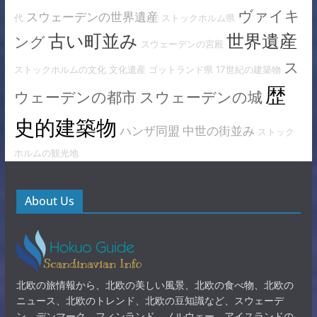
ヴァイキ
スウェーデンの世界遺産
代
ストックホルム県
古い町並み
世界遺産
ング
スウェーデンの宮殿
ス
ストックホルムの文化
文化遺産
ゴットランド県
17世紀の建築物
歴
ウェーデンの都市
スウェーデンの城
史的建築物
ハンザ同盟
中世の街並み
ストック
ホルムの観光地
About Us
北欧の旅情報から、北欧の美しい風景、北欧の食べ物、北欧の
ニュース、北欧のトレンド、北欧の豆知識など、スウェーデ
ン、デンマーク、フィンランド、ノルウェー、アイスランドの