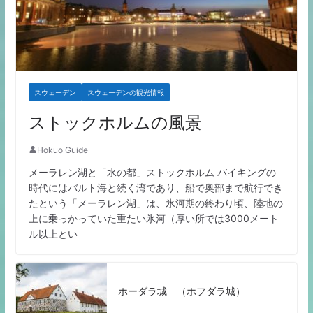
スウェーデン
スウェーデンの観光情報
ストックホルムの風景
Hokuo Guide
メーラレン湖と「水の都」ストックホルム バイキングの
時代にはバルト海と続く湾であり、船で奥部まで航行でき
たという「メーラレン湖」は、氷河期の終わり頃、陸地の
上に乗っかっていた重たい氷河（厚い所では3000メート
ル以上とい
ホーダラ城 （ホフダラ城）