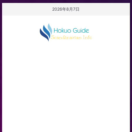
コ
2026年8月7日
ン
テ
ン
ツ
へ
ス
キ
ッ
プ