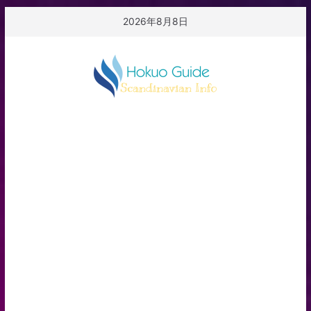
コ
2026年8月8日
ン
テ
ン
ツ
へ
ス
キ
ッ
プ