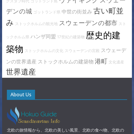
グスタフ時代
ゴットランド島
古い町並
デンの城
中世の街並み
ゴットランド県
み
スウェーデンの都市
ストックホルムの観光地
スト
歴史的建
ハンザ同盟
ックホルム県
17世紀の建築物
築物
スウェーデ
ストックホルムの文化
スウェーデンの宮殿
港町
ンの世界遺産
ストックホルムの建築物
文化遺産
世界遺産
About Us
北欧の旅情報から、北欧の美しい風景、北欧の食べ物、北欧の