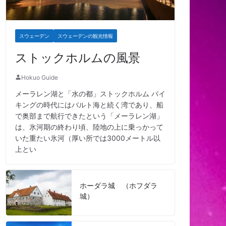
スウェーデン
スウェーデンの観光情報
ストックホルムの風景
Hokuo Guide
メーラレン湖と「水の都」ストックホルム バイ
キングの時代にはバルト海と続く湾であり、船
で奥部まで航行できたという「メーラレン湖」
は、氷河期の終わり頃、陸地の上に乗っかって
いた重たい氷河（厚い所では3000メートル以
上とい
ホーダラ城 （ホフダラ
城）