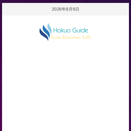
コ
2026年8月9日
ン
テ
ン
ツ
へ
ス
キ
ッ
プ