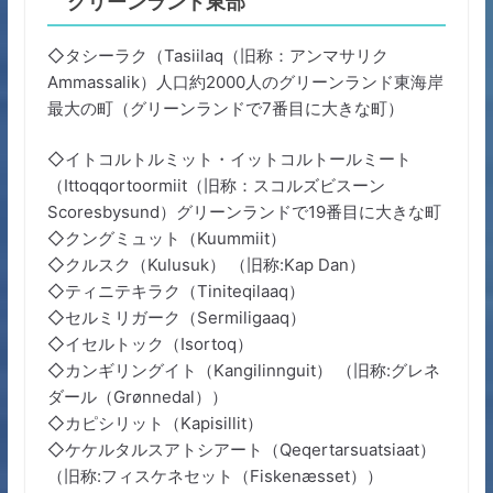
グリーンランド東部
◇タシーラク（Tasiilaq（旧称：アンマサリク
Ammassalik）人口約2000人のグリーンランド東海岸
最大の町（グリーンランドで7番目に大きな町）
◇イトコルトルミット・イットコルトールミート
（Ittoqqortoormiit（旧称：スコルズビスーン
Scoresbysund）グリーンランドで19番目に大きな町
◇クングミュット（Kuummiit）
◇クルスク（Kulusuk） （旧称:Kap Dan）
◇ティニテキラク（Tiniteqilaaq）
◇セルミリガーク（Sermiligaaq）
◇イセルトック（Isortoq）
◇カンギリングイト（Kangilinnguit） （旧称:グレネ
ダール（Grønnedal））
◇カピシリット（Kapisillit）
◇ケケルタルスアトシアート（Qeqertarsuatsiaat）
（旧称:フィスケネセット（Fiskenæsset））