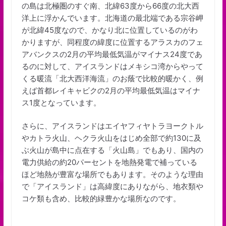
の島は北極圏のすぐ南、北緯63度から66度の北大西
洋上に浮かんでいます。北海道の最北端である宗谷岬
が北緯45度なので、かなり北に位置しているのがわ
かりますが、同程度の緯度に位置するアラスカのフェ
アバンクスの2月の平均最低気温がマイナス24度であ
るのに対して、アイスランドはメキシコ湾からやって
くる暖流「北大西洋海流」のお蔭で比較的暖かく、例
えば首都レイキャビクの2月の平均最低気温はマイナ
ス1度となっています。
さらに、アイスランドはエイヤフィヤトラヨークトル
やカトラ火山、ヘクラ火山をはじめ全部で約130に及
ぶ火山が島中に点在する「火山島」でもあり、国内の
電力供給の約20パーセントを地熱発電で補っている
ほど地熱が豊富な場所でもあります。そのような理由
で「アイスランド」は高緯度にありながら、地衣類や
コケ類も含め、比較的緑豊かな場所なのです。