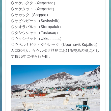
◇ケケルタク（Qeqertaq）
◇ケケタット（Qeqertat）
◇サカック（Saqqaq）
◇サビシビーク（Savissivik）
◇シオラパルク（Siorapaluk）
◇タシウシャク（Tasiusaq）
◇ウクシサット（Ukkusissat）
◇ウペルナビク・クヤレック（Upernavik Kujalleq）
人口204人。ケケルタク諸島における交易の拠点とし
て1855年に作られた町。