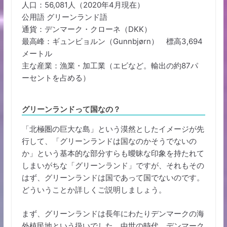
人口：56,081人（2020年4月現在）
公用語 グリーンランド語
通貨：デンマーク・クローネ（DKK）
最高峰：ギュンビョルン（Gunnbjørn） 標高3,694
メートル
主な産業：漁業・加工業（エビなど。輸出の約87パ
ーセントを占める）
グリーンランドって国なの？
「北極圏の巨大な島」という漠然としたイメージが先
行して、「グリーンランドは国なのかそうでないの
か」という基本的な部分すらも曖昧な印象を持たれて
しまいがちな「グリーンランド」ですが、それもその
はず、グリーンランドは国であって国でないのです。
どういうことか詳しくご説明しましょう。
まず、グリーンランドは長年にわたりデンマークの海
外植民地という扱いでした。中世の時代、デンマーク