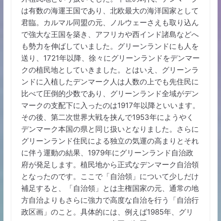
は有数の海運王国であり、北欧最大の海洋国家として
君臨。カルマル同盟の元、ノルウェーさえも取り込ん
で強大な王国を築き、アフリカや西インド諸島などへ
も勢力を伸ばしていました。グリーンランドにも人を
送り、1721年以降、徐々にグリーンランドをデンマー
クの植民地としていきました。とはいえ、グリーンラ
ンドに入植したデンマーク人は人数の上でも先住民に
比べて圧倒的少数であり、グリーンランド全域がデン
マークの支配下に入ったのは1917年以降といいます。
その後、第二次世界大戦を挟んで1953年にようやく
デンマーク本国の県と同じ扱いとなりました。さらに
グリーンランド住民による独立の気運の高まりとそれ
に伴う運動の結果、1979年にグリーンランド自治政
府が発足します。植民地から正式なデンマーク自治領
となったのです。ここで「自治領」について少しだけ
補足すると、「自治領」とは主権国家の元、通常の地
方自治よりもさらに強力で高度な自治を行う「自治行
政区画」のこと。具体的には、例えば1985年、グリ