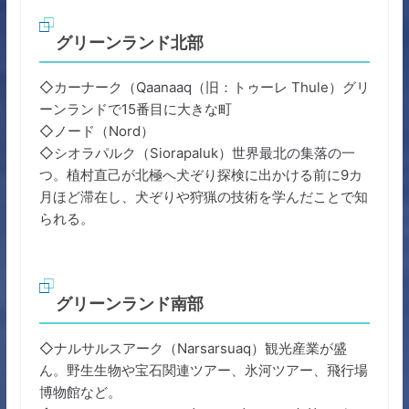
グリーンランド北部
◇カーナーク（Qaanaaq（旧：トゥーレ Thule）グリ
ーンランドで15番目に大きな町
◇ノード（Nord）
◇シオラパルク（Siorapaluk）世界最北の集落の一
つ。植村直己が北極へ犬ぞり探検に出かける前に9カ
月ほど滞在し、犬ぞりや狩猟の技術を学んだことで知
られる。
グリーンランド南部
◇ナルサルスアーク（Narsarsuaq）観光産業が盛
ん。野生生物や宝石関連ツアー、氷河ツアー、飛行場
博物館など。