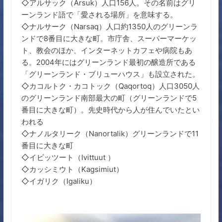
◇アルサック（Arsuk）人口156人。その名前はグリ
ーンランド語で「愛される場所」を意味する。
◇ナルサーク（Narsaq）人口約1350人のグリーンラ
ンドで8番目に大きな町。市庁舎、スーパーマーケッ
ト、教会のほか、インターネットカフェや病院もあ
る。2004年にはグリーンランド最初の醸造所である
「グリーンランド・ブリューハウス」も設立された。
◇カコルトク・カコトック（Qaqortoq）人口3050人
のグリーンランド南部最大の町（グリーンランドで5
番目に大きな町）。先史時代から人が住んでいたとい
われる
◇ナノルタリーク（Nanortalik）グリーンランドで11
番目に大きな町
◇イビッツート（Ivittuut ）
◇カッシミウト（Kagsimiut）
◇イガリク（Igaliku）