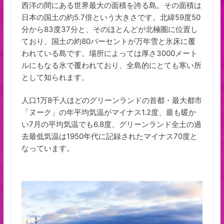
西洋の間にある世界最大の面積を誇る島。その面積は
日本の国土の約5.7倍という大きさです。北緯59度50
分から83度37分と、そのほとんどが北極圏に位置し
ており、国土の約80パーセントが万年雪と氷床に覆
われている島です。場所によっては厚さ3000メート
ルにもなる氷で覆われており、全島的にとても寒い所
として知られます。
人口1万8千人ほどのグリーンランドの首都・最大都市
「ヌーク」の年平均気温がマイナス1.2度、最も暖か
い7月の平均気温でも6.8度、グリーンランド全土の過
去最低気温は1950年代に記録されたマイナス70度と
なっています。