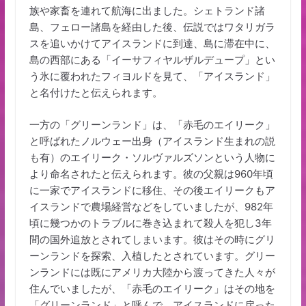
族や家畜を連れて航海に出ました。シェトランド諸
島、フェロー諸島を経由した後、伝説ではワタリガラ
スを追いかけてアイスランドに到達、島に滞在中に、
島の西部にある「イーサフィヤルザルデュープ」とい
う氷に覆われたフィヨルドを見て、「アイスランド」
と名付けたと伝えられます。
一方の「グリーンランド」は、「赤毛のエイリーク」
と呼ばれたノルウェー出身（アイスランド生まれの説
も有）のエイリーク・ソルヴァルズソンという人物に
より命名されたと伝えられます。彼の父親は960年頃
に一家でアイスランドに移住、その後エイリークもア
イスランドで農場経営などをしていましたが、982年
頃に幾つかのトラブルに巻き込まれて殺人を犯し3年
間の国外追放とされてしまいます。彼はその時にグリ
ーンランドを探索、入植したとされています。グリー
ンランドには既にアメリカ大陸から渡ってきた人々が
住んでいましたが、「赤毛のエイリーク」はその地を
「グリーンランド」と呼んで、アイスランドに戻った