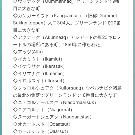
◇ウマナック（Uummannaq）グリーンランドで9番
目に大きな町
◇カンガーミウト（Kangaamiut）（旧称: Gammel
Sukkertoppen）人口304人。グリーンランドで20番
目に大きな町
◇アクナーク（Akunnaaq）アシアートの東23キロメ
ートルの場所にある町。1850年に作られた。
◇アッツ(Attu)
◇イカミウト（Ikamiut）
◇イケラサク（Ikerasak）
◇イリマナク（Ilimanaq）
◇イロルスイト(Illorsuit）
◇クッロルシュアク（Kullorsuaq）ウペルナビク諸島
の最北の集落でグリーンランドで18番目に大きな町
◇ニアコルナールスク（Niaqornaarsuk）
◇ニアコルナト（Niaqornat）
◇ヌーガートシュアク（Nuugaatsiaq）
◇オカートスト（Oqaatsut）
◇カールシュト（Qaarsut）