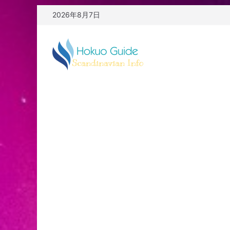
コ
2026年8月7日
ン
テ
ン
ツ
へ
ス
キ
ッ
プ