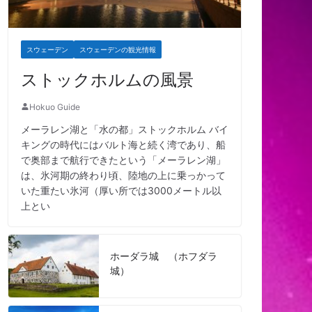
スウェーデン
スウェーデンの観光情報
ストックホルムの風景
Hokuo Guide
メーラレン湖と「水の都」ストックホルム バイ
キングの時代にはバルト海と続く湾であり、船
で奥部まで航行できたという「メーラレン湖」
は、氷河期の終わり頃、陸地の上に乗っかって
いた重たい氷河（厚い所では3000メートル以
上とい
ホーダラ城 （ホフダラ
城）