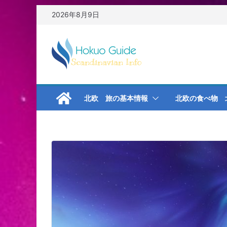
コ
2026年8月9日
ン
テ
ン
ツ
へ
ス
キ
北欧 旅の基本情報
北欧の食べ物 
ッ
プ