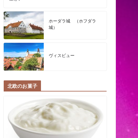
ホーダラ城 （ホフダラ
城）
ヴィスビュー
北欧のお菓子